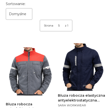
Lista produktów
Sortowanie:
Domyślne
Strona
z 1
Bluza robocza elastyczna
antyelektrostatyczna
Bluza robocza
PRODUCENT
Piorun Flex
SARA WORKWEAR