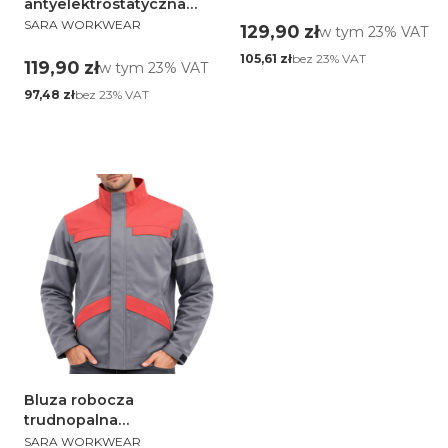
antyelektrostatyczna
PRODUCENT
Piorun
SARA WORKWEAR
Cena brutto
129,90 zł
w tym %s VAT
w tym
23%
VAT
Cena netto
bez 23% VAT
105,61 zł
Cena brutto
119,90 zł
w tym %s VAT
w tym
23%
VAT
Cena netto
bez 23% VAT
97,48 zł
Bluza robocza
trudnopalna
PRODUCENT
multiochronna Grom 3 w 1
SARA WORKWEAR