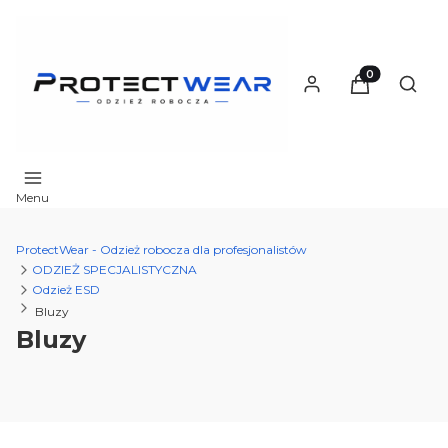
Produkty w ko
Otwór
Menu
ProtectWear - Odzież robocza dla profesjonalistów
ODZIEŻ SPECJALISTYCZNA
Odzież ESD
Bluzy
Bluzy